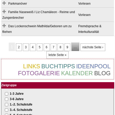
Parkmanöver
Vorlesen
Familie Naseweiß / Liz Chamäleon - Reime und
Vorlesen
Zungenbrecher
Das Lockenschwein Mathilda/Geboren um zu
Fremdsprache &
fliehen
Interkulturalität
Seiten
1
…
2
3
4
5
6
7
8
9
nächste Seite ›
letzte Seite »
LINKS
BUCHTIPPS
IDEENPOOL
FOTOGALERIE
KALENDER
BLOG
Zielgruppe
1-3 Jahre
3-6 Jahre
1.-2. Schulstufe
3.-4. Schulstufe