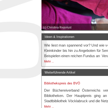
(c) Christina Repolust
Ideen & Inspirationen
Wie liest man spannend vor? Und wie v
Kleinkinder bis hin zu Angeboten für Sen
Beispielen einen reichen Fundus an Vera
Mehr ...
Weiterführende Artikel
Bibliothekspreis des BVÖ
Der Büchereiverband Österreichs verg
Bibliotheken. Der Hauptpreis ging an
Stadtbibliothek Vöcklabruck und die Net
Mehr ...