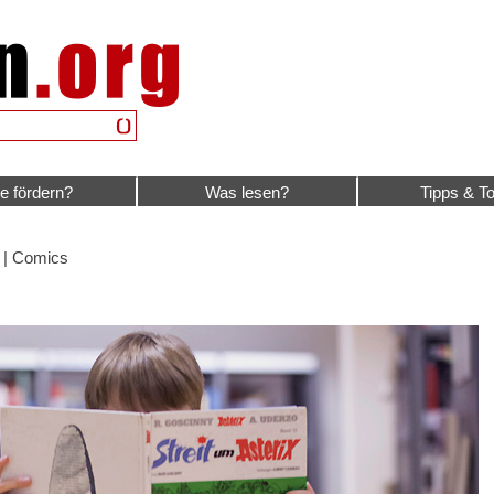
e fördern?
Was lesen?
Tipps & To
| Comics