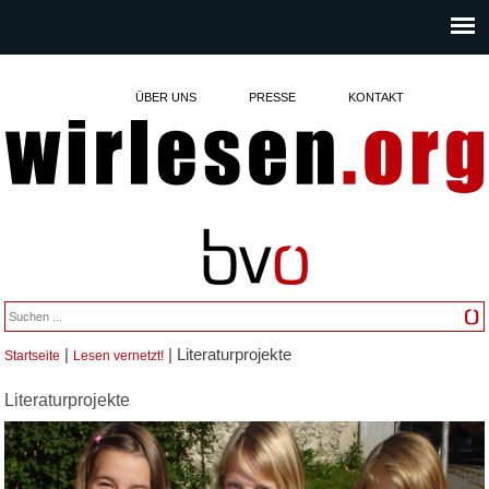
ÜBER UNS
PRESSE
KONTAKT
|
| Literaturprojekte
Startseite
Lesen vernetzt!
Sie sind hier
Literaturprojekte