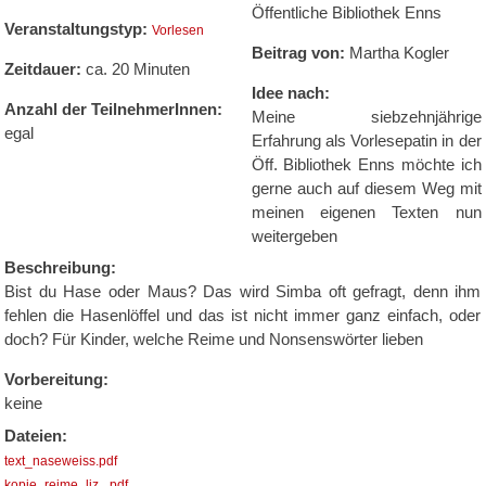
Öffentliche Bibliothek Enns
Veranstaltungstyp:
Vorlesen
Beitrag von:
Martha Kogler
Zeitdauer:
ca. 20 Minuten
Idee nach:
Anzahl der TeilnehmerInnen:
Meine siebzehnjährige
egal
Erfahrung als Vorlesepatin in der
Öff. Bibliothek Enns möchte ich
gerne auch auf diesem Weg mit
meinen eigenen Texten nun
weitergeben
Beschreibung:
Bist du Hase oder Maus? Das wird Simba oft gefragt, denn ihm
fehlen die Hasenlöffel und das ist nicht immer ganz einfach, oder
doch? Für Kinder, welche Reime und Nonsenswörter lieben
Vorbereitung:
keine
Dateien:
text_naseweiss.pdf
kopie_reime_liz_.pdf