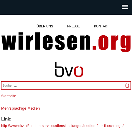
ÜBER UNS
PRESSE
KONTAKT
Startseite
Sie sind hier
Mehrsprachige Medien
Link:
http://www.ekz.at/medien-services/dienstleistungen/medien-fuer-fluechtlinge/