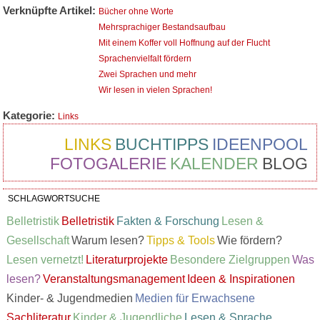
Verknüpfte Artikel:
Bücher ohne Worte
Mehrsprachiger Bestandsaufbau
Mit einem Koffer voll Hoffnung auf der Flucht
Sprachenvielfalt fördern
Zwei Sprachen und mehr
Wir lesen in vielen Sprachen!
Kategorie:
Links
LINKS
BUCHTIPPS
IDEENPOOL
FOTOGALERIE
KALENDER
BLOG
SCHLAGWORTSUCHE
Belletristik
Belletristik
Fakten & Forschung
Lesen &
Gesellschaft
Warum lesen?
Tipps & Tools
Wie fördern?
Lesen vernetzt!
Literaturprojekte
Besondere Zielgruppen
Was
lesen?
Veranstaltungsmanagement
Ideen & Inspirationen
Kinder- & Jugendmedien
Medien für Erwachsene
Sachliteratur
Kinder & Jugendliche
Lesen & Sprache