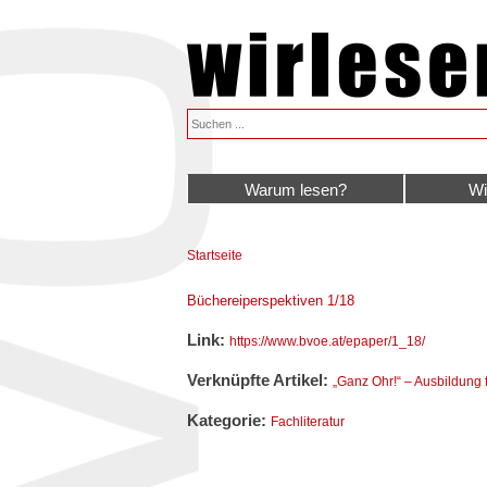
Warum lesen?
Wi
Startseite
Sie sind hier
Büchereiperspektiven 1/18
Link:
https://www.bvoe.at/epaper/1_18/
Verknüpfte Artikel:
„Ganz Ohr!“ – Ausbildung 
Kategorie:
Fachliteratur