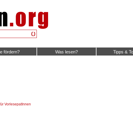
e fördern?
Was lesen?
Tipps & To
für VorlesepatInnen