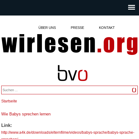
ÜBER UNS
PRESSE
KONTAKT
Startseite
Sie sind hier
Wie Babys sprechen lernen
Link:
http://www.a4k.de/downloads/elternfilme/videos/babys-sprache/babys-sprache-