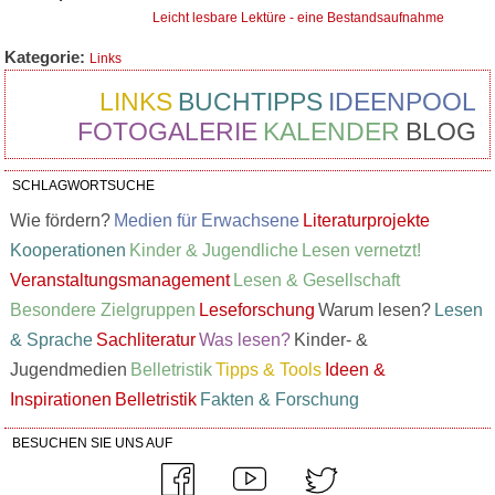
Leicht lesbare Lektüre - eine Bestandsaufnahme
Kategorie:
Links
LINKS
BUCHTIPPS
IDEENPOOL
FOTOGALERIE
KALENDER
BLOG
SCHLAGWORTSUCHE
Wie fördern?
Medien für Erwachsene
Literaturprojekte
Kooperationen
Kinder & Jugendliche
Lesen vernetzt!
Veranstaltungsmanagement
Lesen & Gesellschaft
Besondere Zielgruppen
Leseforschung
Warum lesen?
Lesen
& Sprache
Sachliteratur
Was lesen?
Kinder- &
Jugendmedien
Belletristik
Tipps & Tools
Ideen &
Inspirationen
Belletristik
Fakten & Forschung
BESUCHEN SIE UNS AUF