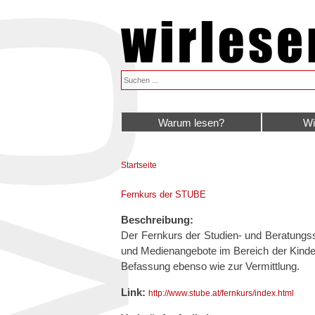
Warum lesen?
Wi
Startseite
Sie sind hier
Fernkurs der STUBE
Beschreibung:
Der Fernkurs der Studien- und Beratungsst
und Medienangebote im Bereich der Kinder-
Befassung ebenso wie zur Vermittlung.
Link:
http://www.stube.at/fernkurs/index.html