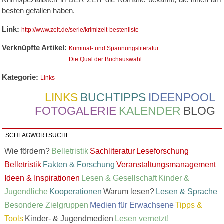
besten gefallen haben.
Link:
http://www.zeit.de/serie/krimizeit-bestenliste
Verknüpfte Artikel:
Kriminal- und Spannungsliteratur
Die Qual der Buchauswahl
Kategorie:
Links
LINKS
BUCHTIPPS
IDEENPOOL
FOTOGALERIE
KALENDER
BLOG
SCHLAGWORTSUCHE
Wie fördern?
Belletristik
Sachliteratur
Leseforschung
Belletristik
Fakten & Forschung
Veranstaltungsmanagement
Ideen & Inspirationen
Lesen & Gesellschaft
Kinder &
Jugendliche
Kooperationen
Warum lesen?
Lesen & Sprache
Besondere Zielgruppen
Medien für Erwachsene
Tipps &
Tools
Kinder- & Jugendmedien
Lesen vernetzt!