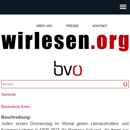
ÜBER UNS
PRESSE
KONTAKT
Startseite
Sie sind hier
Bestenliste Krimi
Beschreibung:
Jeden ersten Donnerstag im Monat geben Literaturkritiker und
Krimispezialisten in DER ZEIT die Romane bekannt, die ihnen am