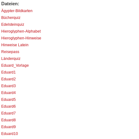
Dateien:
Ägypter-Bildkarten
Bücherquiz
Edelsteinquiz
Hieroglyphen-Alphabet
Hieroglyphen-Hinweise
Hinweise Latein
Reisepass
Länderquiz
Eduard_Vorlage
Eduard1
Eduard2
Eduard3
Eduard4
Eduard5
Eduard6
Eduard7
Eduard8
Eduard9
Eduard10