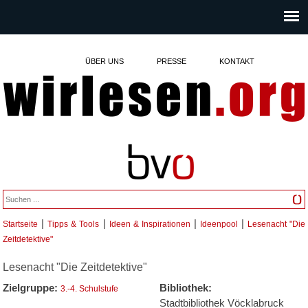
ÜBER UNS
PRESSE
KONTAKT
|
|
|
|
Startseite
Tipps & Tools
Ideen & Inspirationen
Ideenpool
Lesenacht "Die
Sie sind hier
Zeitdetektive"
Lesenacht "Die Zeitdetektive"
Zielgruppe:
Bibliothek:
3.-4. Schulstufe
Stadtbibliothek Vöcklabruck