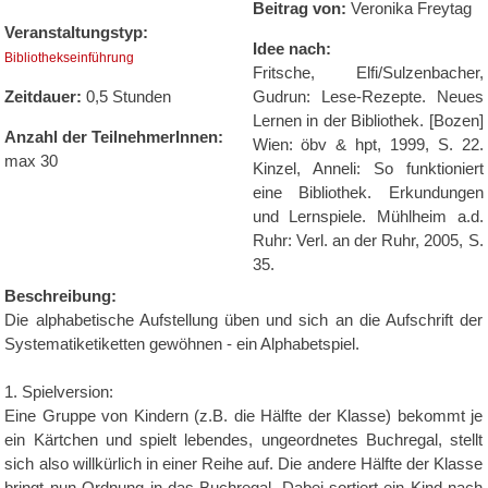
Beitrag von:
Veronika Freytag
Veranstaltungstyp:
Idee nach:
Bibliothekseinführung
Fritsche, Elfi/Sulzenbacher,
Zeitdauer:
0,5 Stunden
Gudrun: Lese-Rezepte. Neues
Lernen in der Bibliothek. [Bozen]
Anzahl der TeilnehmerInnen:
Wien: öbv & hpt, 1999, S. 22.
max 30
Kinzel, Anneli: So funktioniert
eine Bibliothek. Erkundungen
und Lernspiele. Mühlheim a.d.
Ruhr: Verl. an der Ruhr, 2005, S.
35.
Beschreibung:
Die alphabetische Aufstellung üben und sich an die Aufschrift der
Systematiketiketten gewöhnen - ein Alphabetspiel.
1. Spielversion:
Eine Gruppe von Kindern (z.B. die Hälfte der Klasse) bekommt je
ein Kärtchen und spielt lebendes, ungeordnetes Buchregal, stellt
sich also willkürlich in einer Reihe auf. Die andere Hälfte der Klasse
bringt nun Ordnung in das Buchregal. Dabei sortiert ein Kind nach