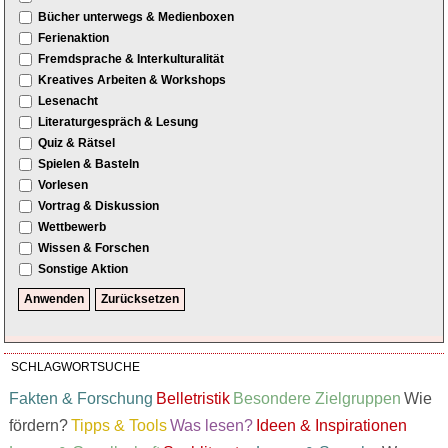
Bücher unterwegs & Medienboxen
Ferienaktion
Fremdsprache & Interkulturalität
Kreatives Arbeiten & Workshops
Lesenacht
Literaturgespräch & Lesung
Quiz & Rätsel
Spielen & Basteln
Vorlesen
Vortrag & Diskussion
Wettbewerb
Wissen & Forschen
Sonstige Aktion
SCHLAGWORTSUCHE
Fakten & Forschung
Belletristik
Besondere Zielgruppen
Wie
fördern?
Tipps & Tools
Was lesen?
Ideen & Inspirationen