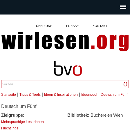
ÜBER UNS
PRESSE
KONTAKT
|
|
|
|
Startseite
Tipps & Tools
Ideen & Inspirationen
Ideenpool
Deutsch um Fünf
Sie sind hier
Deutsch um Fünf
Zielgruppe:
Bibliothek:
Büchereien Wien
Mehrsprachige LeserInnen
Flüchtlinge