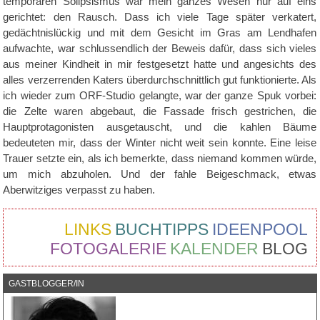
temporären Solipsismus war mein ganzes Wesen nur auf eins
gerichtet: den Rausch. Dass ich viele Tage später verkatert,
gedächtnislückig und mit dem Gesicht im Gras am Lendhafen
aufwachte, war schlussendlich der Beweis dafür, dass sich vieles
aus meiner Kindheit in mir festgesetzt hatte und angesichts des
alles verzerrenden Katers überdurchschnittlich gut funktionierte. Als
ich wieder zum ORF-Studio gelangte, war der ganze Spuk vorbei:
die Zelte waren abgebaut, die Fassade frisch gestrichen, die
Hauptprotagonisten ausgetauscht, und die kahlen Bäume
bedeuteten mir, dass der Winter nicht weit sein konnte. Eine leise
Trauer setzte ein, als ich bemerkte, dass niemand kommen würde,
um mich abzuholen. Und der fahle Beigeschmack, etwas
Aberwitziges verpasst zu haben.
LINKS
BUCHTIPPS
IDEENPOOL
FOTOGALERIE
KALENDER
BLOG
GASTBLOGGER/IN