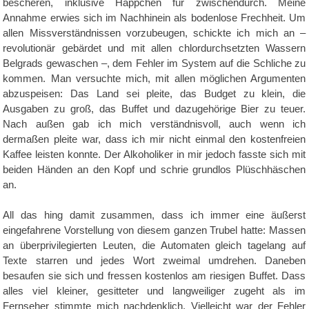
bescheren, inklusive Häppchen für zwischendurch. Meine
Annahme erwies sich im Nachhinein als bodenlose Frechheit. Um
allen Missverständnissen vorzubeugen, schickte ich mich an –
revolutionär gebärdet und mit allen chlordurchsetzten Wassern
Belgrads gewaschen –, dem Fehler im System auf die Schliche zu
kommen. Man versuchte mich, mit allen möglichen Argumenten
abzuspeisen: Das Land sei pleite, das Budget zu klein, die
Ausgaben zu groß, das Buffet und dazugehörige Bier zu teuer.
Nach außen gab ich mich verständnisvoll, auch wenn ich
dermaßen pleite war, dass ich mir nicht einmal den kostenfreien
Kaffee leisten konnte. Der Alkoholiker in mir jedoch fasste sich mit
beiden Händen an den Kopf und schrie grundlos Plüschhäschen
an.
All das hing damit zusammen, dass ich immer eine äußerst
eingefahrene Vorstellung von diesem ganzen Trubel hatte: Massen
an überprivilegierten Leuten, die Automaten gleich tagelang auf
Texte starren und jedes Wort zweimal umdrehen. Daneben
besaufen sie sich und fressen kostenlos am riesigen Buffet. Dass
alles viel kleiner, gesitteter und langweiliger zugeht als im
Fernseher stimmte mich nachdenklich. Vielleicht war der Fehler