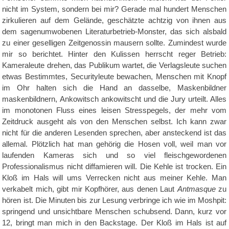
nicht im System, sondern bei mir? Gerade mal hundert Menschen
zirkulieren auf dem Gelände, geschätzte achtzig von ihnen aus
dem sagenumwobenen Literaturbetrieb-Monster, das sich alsbald
zu einer geselligen Zeitgenossin mausern sollte. Zumindest wurde
mir so berichtet. Hinter den Kulissen herrscht reger Betrieb:
Kameraleute drehen, das Publikum wartet, die Verlagsleute suchen
etwas Bestimmtes, Securityleute bewachen, Menschen mit Knopf
im Ohr halten sich die Hand an dasselbe, Maskenbildner
maskenbildnern, Ankowitsch ankowitscht und die Jury urteilt. Alles
im monotonen Fluss eines leisen Stresspegels, der mehr vom
Zeitdruck ausgeht als von den Menschen selbst. Ich kann zwar
nicht für die anderen Lesenden sprechen, aber ansteckend ist das
allemal. Plötzlich hat man gehörig die Hosen voll, weil man vor
laufenden Kameras sich und so viel fleischgewordenen
Professionalismus nicht diffamieren will. Die Kehle ist trocken. Ein
Kloß im Hals will ums Verrecken nicht aus meiner Kehle. Man
verkabelt mich, gibt mir Kopfhörer, aus denen Laut
Antmasque
zu
hören ist. Die Minuten bis zur Lesung verbringe ich wie im Moshpit:
springend und unsichtbare Menschen schubsend. Dann, kurz vor
12, bringt man mich in den Backstage. Der Kloß im Hals ist auf