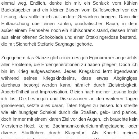
einmal weg. Endlich, denke ich mir, ein Schluck vom kühlen
Backstagebier und ein kleiner Bissen vom Buffetweckerl vor der
Lesung, das sollte mich auf andere Gedanken bringen. Dann die
Enttäuschung über einen kahlen, quadratischen Raum, in dem
außer einem Fernseher noch ein Kühlschrank stand, dessen Inhalt
aus einer offenen Schokolade und einer Ottakringerdose bestand,
die mit Sicherheit Stefanie Sargnagel gehörte.
Zugegeben: das Ganze glich einer riesigen Egonummer angesichts
aller Probleme, die Erdengenerationen zu haben pflegen. Doch ich
bin im Krieg aufgewachsen. Jedes Kriegskind lernt irgendwann
während seines Kriegskindseins, dass etwas Abgängiges
durchaus besorgt werden kann, nämlich durch Zielstrebigkeit,
Abgebrühtheit und Improvisation. Gleich nach meiner Lesung legte
ich los. Die Lesungen und Diskussionen an den weiteren Tagen
ignorierend, setzte alles daran, Taten folgen zu lassen. Ich streifte
wie ein hungriger Schakal durch die Straßen, geld- und planlos,
doch immer mit einem klaren Ziel vor den Augen. Ich brauchte kein
Viersterne-Hotel, keine Bachmannkonterfeiumhängetasche, oder
diverse Stadtführer durch Klagenfurt. Als Knecht meines