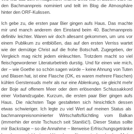
den Bachmannpreis nominiert und teilt im Blog die Atmosphäre
hinter den ORF-Kulissen.
Ich gebe zu, die ersten paar Bier gingen aufs Haus. Das machte
mir und manch anderem den Einstand beim 40. Bachmannpreis
definitiv leichter. Waren wir doch allesamt gekommen, um uns vor
einem Publikum zu entblößen, das auf den ersten Verriss wartet
wie der demütige Christ auf die frohe Botschaft. Zugegeben, der
Vergleich mag nicht jedem einleuchten. Trotzdem macht so viel
fleischgewordener Literaturbetrieb durstig. Und für einen wie mich,
der – wie Goethe so schön sagen würde – keine Ahnung von Tuten
und Blasen hat, ist eine Flasche (OK, es waren mehrere Flaschen)
kühlen Gerstensuds mehr als nur eine Ablenkung, sie gleicht mehr
der Boje auf offenem Meer oder dem erlösenden Schlussakkord
einer Vor
band
zugabe. Kurzum, die ersten paar Bier gingen aufs
Haus. Die nächsten Tage gestalteten sich hinsichtlich dessen
etwas schwieriger. Ich legte zu viel Wert auf meinen Status als
bachmannpreisnominierter Wirtschaftsflüchtling vom Balkan
(immerhin der erste Tschusch seit Stanišić!). Dieser Status sollte
mir Backstage – so die Annahme – literweise Erfrischungsgetränke