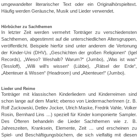
umgewandelter literarischer Text oder ein Originalhörspieltext.
Häufig werden Geräusche, Musik und Lieder verwendet.
Hörbücher zu Sachthemen
In letzter Zeit werden vermehrt Tonträger zu verschiedensten
Sachthemen, abgestimmt auf die unterschiedlichen Altersgruppen,
veröffentlicht. Beispiele hierfür sind unter anderem die Vertonung
der Kinder-Uni (DHV), „Geschichten der großen Religionen“ (Igel
Records), „Wieso? Weshalb? Warum?“ (Jumbo), „Was ist was“
(Tessloff), „Willi will‘s wissen“ (Lübbe), „Rätsel der Erde“,
„Abenteuer & Wissen“ (Headroom) und „Abenteuer!“ (Jumbo).
Lieder und Reime
Tonträger mit klassischen Kinderliedern und Kinderreimen sind
schon lange auf dem Markt; ebenso von LiedermacherInnen (z. B.
Rolf Zuckowski, Detlev Jocker, Ulrich Maske, Fredrik Vahle, Volker
Rosin, Bernhard Lins …) speziell für Kinder komponierte Sampler.
Des Öfteren behandeln die Lieder Sachthemen wie z. B.
Jahreszeiten, Kranksein, Elemente, Zeit … und erscheinen zu
Spiel- und Beschäftigungsbüchern, die sich vielfaltig mit diesen