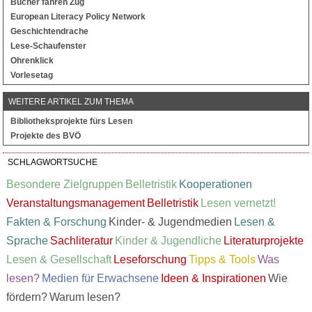
Bücher fahren Zug
European Literacy Policy Network
Geschichtendrache
Lese-Schaufenster
Ohrenklick
Vorlesetag
WEITERE ARTIKEL ZUM THEMA
Bibliotheksprojekte fürs Lesen
Projekte des BVÖ
SCHLAGWORTSUCHE
Besondere Zielgruppen
Belletristik
Kooperationen
Veranstaltungsmanagement
Belletristik
Lesen vernetzt!
Fakten & Forschung
Kinder- & Jugendmedien
Lesen &
Sprache
Sachliteratur
Kinder & Jugendliche
Literaturprojekte
Lesen & Gesellschaft
Leseforschung
Tipps & Tools
Was
lesen?
Medien für Erwachsene
Ideen & Inspirationen
Wie
fördern?
Warum lesen?